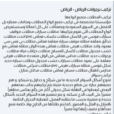
تركيب برجولات الرياض - الرياض
تركيب المظلات بجميع انواعها
مؤسستنا متخصصة في تركيب جميع انواع الـمظلات وبخامات ممتازه بل
الافضل في السوق السعودية وبضمانات على كل اعمالنا وسنستعرض
سيارات قوسي من الكسان مظلات جلسات قماش pvc احدث مظلات
حدائق معلقه مظله موقف سيارة معلقه قماش مظلات بي فس سي
بعمود واحد مظلات هرمي مظلات قماش بعده الوان مظله قماش مع
خشب مجدول مظلات لكسان للمسابح مظلات خزانات مياة مظلات
برجولات حديد مظلات مداس قماش من الوان متعدده مظلات هرمي
معلقه على عمود مظلات سيارات خشب ‫‬مجدول مظلات سياره حديد
شكل قوسي مظله سيارات هرمي pvc مظلات شراعي مظلات
مدارس اطفال مظلات مسابح قماش مظلات مداخل منازل
تركيب سواتر
تتنوع أشكال السواتر الحديدية ما بين شرائح و جداول و شينكو. و هم
جميعهم عبارة عن قطع حديدية متينة يتم تركيبهم بجانب بعضهم
البعض ليعطوا في النهاية شكل جدولي أكثر من رائع يعكس مظهراً
متميزاً على البيت الذي تسكنه. و يتم تصميم هذه السواتر الحديد بأشكال
جديدة و متميزة بحسب ما يطلبه العميل, لتغطية الجدران الخاصة
بالمنازل و الفلل و القصور, كما يتم طلائها من الخارج بواد خاصة تمنع
صدأها و تضيف إليها لوناً مميزاً .
تركيب برجولات