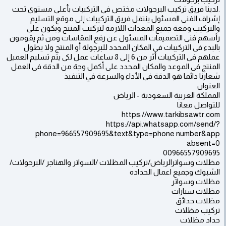
.لدينا فريق تركيب البرجولات مختص فى التركيبات بأعلى مستوى تحت
إشراف الفنى المسئول ينتقل فريق التركيبات إلى موقع التسليم
والتركيب ومعة جميع المعدات اللازمة لتركيب المنتج ويكون على
رأسهم فنى التصميمات المسئول عن رفع المقاسات ومن ثم يقومون
بالبدء فى التركيبات فى المكان المحدد للبرجولة أو المنتج ولا يطول
عملهم فى التركيبات أثر من 6 إلى 8 ساعات عمل لكى يتم تسليم العميل
المنتج فى الموعد والمكان المحدد على أكمل وجة من الدقة فى العمل
شعارنا دائما هو الدقة فى الأداء والسرعة في التنفيذ
العنوان
المملكة العربية السعودية - الرياض
للتواصل معانا
https://www.tarkibsawtr.com
https://api.whatsapp.com/send/?
phone=966557909695&text&type=phone number&app
absent=0
00966557909695
مظلات وسواترالرياض/تركيب المظلات /السواتر والهناجر /البرجولات/
الشبوك وجميع اعمال الحداده
مظلات وسواتر
مظلات سيارات
مظلات حدائق
تركيب مظلات
حداد مظلات