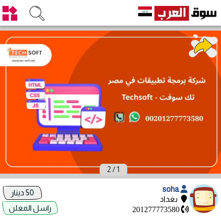
2
/
1
soha
50 دينار
بغداد
راسل المعلن
201277773580