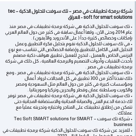
شركة برمجة تطبيقات في مصر – تك سوفت للحلول الذكية – tec
soft for smart solutions - العراق
• تك سوفت للحلول الذكية هي شركة برمجة تطبيقات في مصر منذ
عام 2014 وحتى الآن ، ولها أعمال سابقة في كثير من دول العالم العربي
بإمكانات وخصائص كثيرة جداً ( على الأندرويد والأيفون ) .
• في تك سوفت للحلول الذكية نقوم بتحليل فكرة التطبيق وعمل
التحليل الفني الكامل للتطبيق وإضافة الخصائص التي تتناسب مع نوع
البزنس الخاص بالعميل ، لنخرج للعميل تطبيق هواتف ذكية مصمم
بأحدث التقنيات وأدوات التصميم والبرمجة العالمية ، كل ذلك في شركة
برمجة تطبيقات في مصر .
• تك سوفت للحلول الذكية هي شركة برمجة تطبيقات في مصر ، ومع
ذلك نفذنا أكثر من 300 تطبيق في كل المجالات لرواد أعمال
ومؤسسات كبيرة في كثير من دول العالم مثل السعودية ومصر
والكويت وسلطنة عمان وقطر والبحرين وتركيا وموريتانيا .
• تك سوفت للحلول الذكية هي شركة برمجة تطبيقات في مصر توفر
لك خدمة الدعم الفني والصيانة المجانية والاستضافة المجانية حتى
تتمكن من إطلاق تطبيقك على المتاجر واختباره وتجربته عملياً مع
عملائك .
• شركة تك سوفت – Tec Soft SMART solutions for SMART
business
• للمزيد عن شركة تك سوفت للحلول الذكية شركة برمجة تطبيقات في
مصر يرجى الضغط على الرابط التالي ????